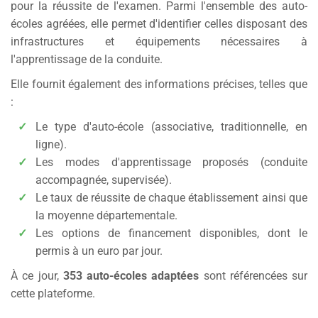
conduire conforme à votre situation médicale.
pour la réussite de l'examen. Parmi l'ensemble des auto-
L'attestation de codification des aménagements du
écoles agréées, elle permet d'identifier celles disposant des
véhicule.
infrastructures et équipements nécessaires à
L'attestation d'aménagements des épreuves.
l'apprentissage de la conduite.
Ces documents, ainsi que le certificat de visite médicale,
Elle fournit également des informations précises, telles que
devront être présentés à l'examinateur lors des épreuves
:
du permis de conduire.
Le type d'auto-école (associative, traditionnelle, en
ligne).
Les modes d'apprentissage proposés (conduite
accompagnée, supervisée).
Le taux de réussite de chaque établissement ainsi que
la moyenne départementale.
Les options de financement disponibles, dont le
permis à un euro par jour.
À ce jour,
353 auto-écoles adaptées
sont référencées sur
cette plateforme.