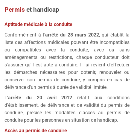
Deux
Peugeot 208 II Hybrides
(nouvelle génération).
Dès le début de votre formation, une analyse complète de
Livrets pédagogiques numériques
Supports pédagogiques variés.
Permis
et handicap
votre niveau est réalisée pour adapter votre programme à
Motos
Pour suivre votre progression à chaque étape de la
Piste moto sécurisée
vos besoins spécifiques et objectifs.
Deux
Kawasaki Z650
.
formation.
Aptitude médicale à la conduite
Située au bout de la
rue des Deux Mares à Réau
, cette
Une
Kawasaki Z400
(particulièrement adaptée aux
Suivi individuel
Supports multimédias
piste est aménagée pour les exercices de maniabilité, les
petits gabarits).
Conformément à l'
arrêté du 28 mars 2022
, qui établit la
Avec deux enseignants diplômés et un directeur
entraînements spécifiques et les évaluations moto.
Vidéos pédagogiques.
Une
Honda CB125
(pour le permis A1 et
liste des affections médicales pouvant être incompatibles
pédagogique, notre petite équipe, à taille humaine et à
Animations PowerPoint.
équivalence 125).
ou compatibles avec la conduite, avec ou sans
Elle est accessible en toute sécurité et se trouve à
l'esprit familial, offre un accompagnement personnalisé
Fiches pratiques pour compléter les cours en
environ
20 minutes
de l'auto-école (aller-retour), selon la
aménagements ou restrictions, chaque conducteur doit
et un suivi de proximité.
présentiel.
circulation et le niveau de l'élève.
s'assurer qu'il est apte à conduire. Il lui revient d'effectuer
Des bilans réguliers permettent d'évaluer vos progrès et
les démarches nécessaires pour obtenir, renouveler ou
d'ajuster les cours pour garantir une progression
conserver son permis de conduire, y compris en cas de
optimale.
délivrance d'un permis à durée de validité limitée.
Conduite variée
L'
arrêté du 20 avril 2012
relatif aux conditions
Nous vous préparons à toutes les situations grâce à des
d'établissement, de délivrance et de validité du permis de
entraînements :
conduire, précise les modalités d'accès au permis de
En milieu urbain
: pour gérer le trafic et les
conduire pour les personnes en situation de handicap.
intersections.
Accès au permis de conduire
Sur autoroute
: pour maîtriser l'insertion et le